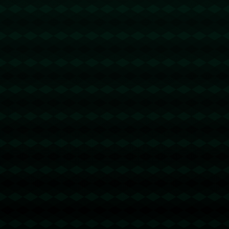
公司介绍
产品服务
新闻动态
技术资料
联系我们