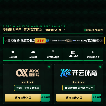
新闻中心
NEWS