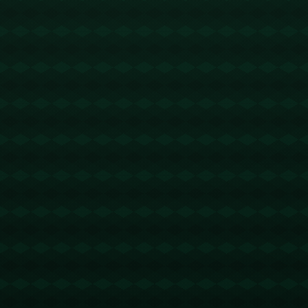
### **案例反思：为何豪门也会“误判”球员价值？**
在足球历史上，豪门对球员价值的误判屡见不鲜。从萨拉赫被切尔西
放弃，成为利物浦的进攻核心，到德布劳内从切尔西走出，在曼城登
顶世界级中场，这样的例子不胜枚举。
对于职业球员来说，离开并不意味着失败，而更像是一次重新出发的
契机。而罗马的成功则为其他球队提供了启示：如何用最低成本开发
出球员的最大潜能。曼城旧将和AC米兰弃将的经历也提醒每个年轻球
员，关键不在于你在哪里开始，而在于你能如何证明自己。
**罗马4-0的胜利**不仅是一次重要的比赛结果，更是一场属于“被遗忘
者”的胜利宣言。**28岁的曼城旧将和25岁的AC米兰弃将，用一场荡
气回肠的表现，重新定义了自己的名字，同时也为红狼军团的崛起注
入了新的光辉。**