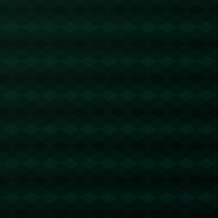
煌一去不复返，却始终不肯放弃对这支球队的热爱
职业足球体系中，不少俱乐部都面临着**商业压力和
乐部虽然跌落低谷，但始终拥有死忠球迷支持，并通
关注时，就有机会重新激发资本的兴趣，帮助球队重生
文化的体现。足球不仅关乎竞技胜负，更是一种情感
成为推动中国足球再上台阶的一股力量。