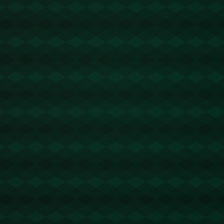
比赛中高喊“还我广州队”时，表现的不只是对球队的思念，更是对足球梦
：省港杯上的情感爆发
南地区一项传统赛事*，本意是兄弟球队之间的友谊交锋。然而，今年的省
呐喊，引发全场关注**。这不仅仅是维系荣誉传统，更是一次精神上的团