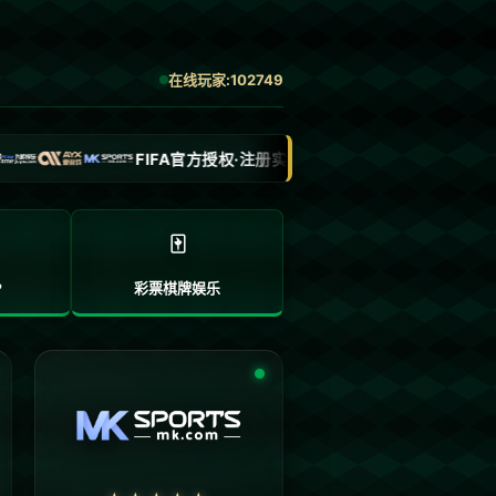
0371-9787810