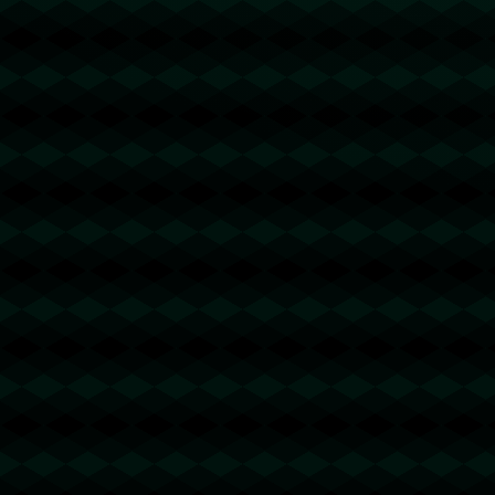
0371-9787810
Copy