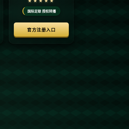
>
首页
新闻中心
，一度享有辉煌的荣耀。然而，随着一些复杂原因，
大量广州队球迷齐声高呼：“**还我广州队！**”这
伍的辉煌凝聚了无数死忠球迷的热情。然而，*随时间
言无疑是痛心的打击。
迹，而如今的解散，却让这份**热爱**仿佛失去了依