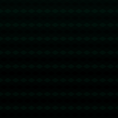
公司介绍
产品服务
新闻动态
技术资料
联系我们