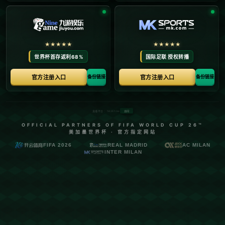
工作动态
交流合作
行业资讯
足球界的“布冯”得以延续！他的儿子已经进入了捷克
国家队.
>
首页
新闻中心
**足球界的“布冯”得以延续！他的儿子已经进入了捷克国家队**
足球，对于许多人来说不仅仅是一项运动，更是一种传承与荣耀。**
意大利传奇门将吉安路易吉·布冯**是这一切的缩影，他的一生都倾注
于球场上，为球迷们带来无数经典瞬间。然而，让人欣喜的是，布冯
的足球梦想并未随他的退役而终结，因为**他的儿子菲利普·布冯**现
在已经进入了捷克国家队。这不仅仅是布冯家族的荣耀，更是足球世
家的传承。