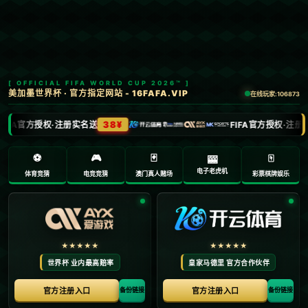
新闻中心
NEWS