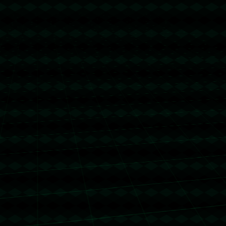
扫描二维码
关注官方微信