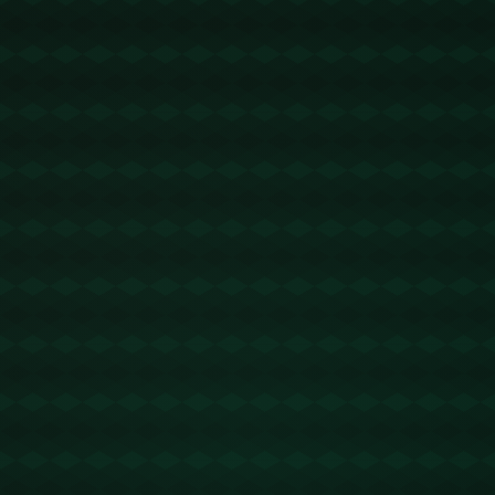
在中国足坛，*精彩的逆转*总能引起球迷的热议。而广州队在与江西
庐山队的比赛中，以一场令人振奋的胜利，提前四轮保级，不仅令球
迷沸腾，也成为各大媒体竞相报道的热点。**这一场逆转绝杀，广州
队是如何做到的呢？**本文将深入剖析这场比赛的关键因素，展现广
州队的辉煌逆袭之路。
**比赛前的形势分析**