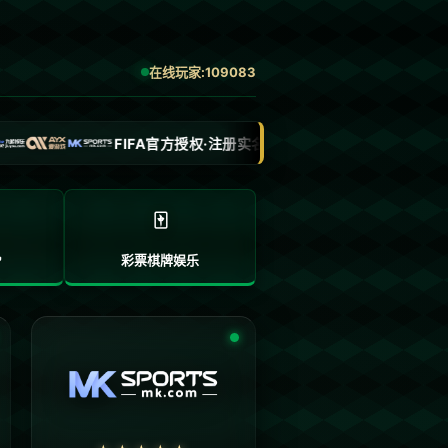
0371-9787810