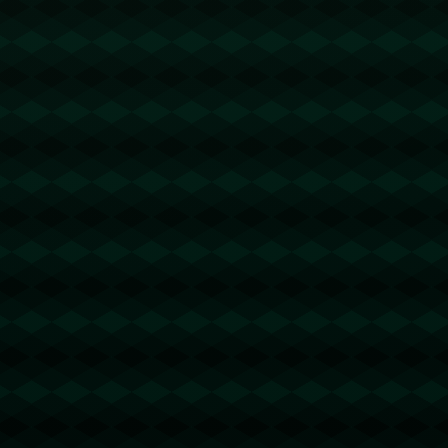
影响远不止是比赛成绩**，更关乎职业体育的诚信及*明星球员们*在球迷心
次宝贵的历练。在未来的比赛中，他们无疑会更加谨慎，力求为观众带来
周末技巧挑战赛因此次风波而更加引人关注，球迷们保持对明星球员的期待
何时都能带给人们无数惊喜与反思。