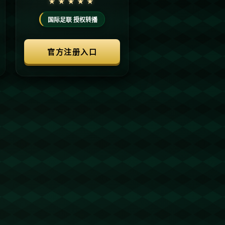
>
首页
新闻中心
顶级球员的精彩表现，无不吸引着全球观众的热切关注。