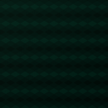
笔奖金未能全额兑现，甚至一度面临法律纠纷；再比
明，忠诚奖金虽为球员与俱乐部的纽带，却往往也是
，但从长远来看，巴黎的压力并未完全消除——能否成功
机制。从制度功能上看，它为俱乐部提供了一种柔和的
。
德的拉扯之中。对于巴黎圣日耳曼来说，这不仅是财