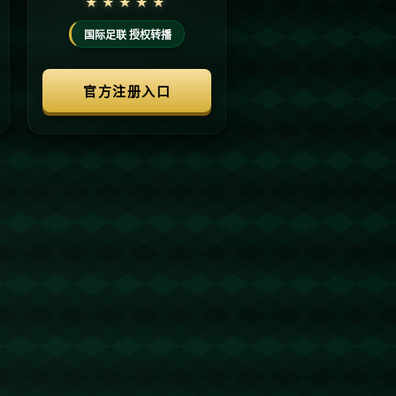
>
首页
新闻中心
圣日耳曼（大巴黎）俱乐部的合同纠纷再度成为热议焦
付——其中**第一笔4000万欧元已于近期成功入账
为谈判中的关键杠杆？以下我们将深入剖析这一话题！
金通常在合同中明文规定，只有在球员履行特定条件并完
的一大手段，确保其不会在未经俱乐部同意的情况下快