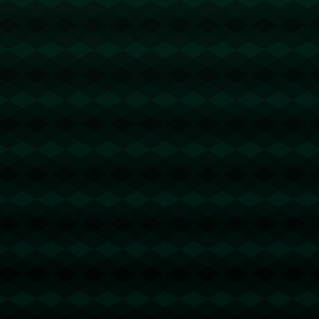
，更是管理层智慧的考验——如何在经济与竞技双重压力下，掌控球队的
奖金现象，可窥见现代职业足球的某些运行逻辑。从“忠诚”到奖金再到谈
塔尼亚胡：以美共同认为所有设定的战争目标都必须实现.
箭太阳爆发冲突！杜兰特+里查兹吃T，狄龙被驱逐后险揍裁判.
技术资料
联系我们