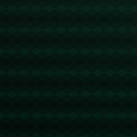
例如，当年梅西
如，格列兹曼在
双方利益较量的
与前述案例不同
留住这位足坛未
---
### 忠诚奖
随着转会市场竞
挽留方式，避免
对于姆巴佩来说