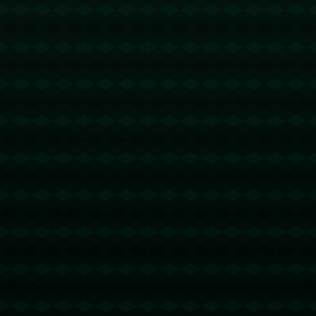
是，美国兄弟组合曾在多个赛事中摘金夺银，是全球知名的剑击选
手。**
对于香港队来说，面对如此强大的对手，虽然未能晋级，但整个比赛
过程显示出他们不俗的勇气和拼搏精神。面对在技术和经验上都占优
的对手，港队选手在比赛中展现了*勇于创新、不断调整战术的积极态
度*，这是其在未来比赛中继续前进的资本。
### 发展建议
为了在未来赛事中更好地对抗世界顶尖选手，香港剑击队应考虑引入
更多多元化的训练方法。除了在体能和技术上的提升，心理素质的培
养同样是重中之重。*根据以往成功选手的经验，加强定期国际比赛的
参与，将能帮助港队更好地积累实战经验，提高应对复杂局面的能
力。*