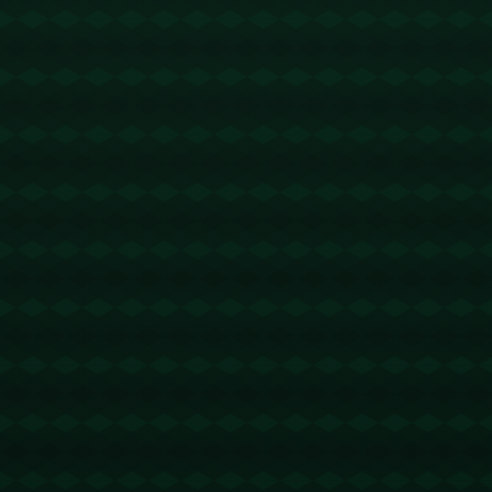
从技战术角度分析，香港队可进一步在剑击策略上寻求调整和突破。
**韩国队的成功很大程度上依赖于其高效的团队协作以及临场应变能
力，**而香港队可以在这方面借鉴经验。通过加强基础训练以及临场
心理状态的调校，港队有望在下一次比赛中创造更佳成绩。