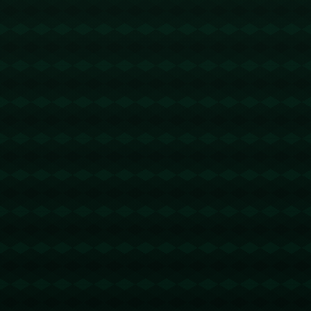
## 港队无惧美佩强敌——美国兄弟组合
与此同时，在巴黎站的男佩剑比赛中，香港佩剑选手同样经历了一场
激烈的对决。对手是来自美国的兄弟组合，这对黄金搭档凭借他们心
有灵犀的配合以及出色的个人能力，成功击退港队。**值得一提的