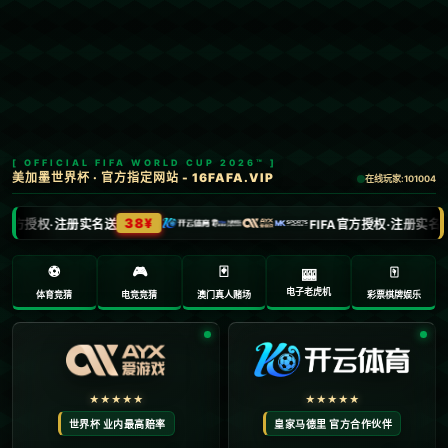
新闻中心
NEWS