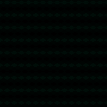
公司介绍
产品服务
新闻动态
技术资料
联系我们