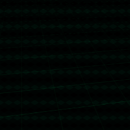
扫描二维码
关注官方微信
友情链接 :
kaiyun官方网站app登入
Copyright 2024
kaiyun(官网)-体育登入下载
All Rights by
kaiyun官
方网站app登入