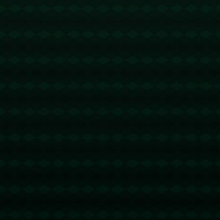
**案例分析：**在对阵德国的比赛中，图赫尔巧妙地调整阵型，使得贝
林厄姆在中场位置上占据优势。他的快速传球与奔跑，打乱了德国队
的防线，使得英格兰在比赛中占据了主动权。这场比赛成功诠释了图
赫尔的战术变革和贝林厄姆的中场影响力，展示了英格兰队的潜力和
未来规划。
图赫尔的稳中求变策略不仅限于技战术层面，还包括对球员的使用和
安排。通过灵活调度阵容，图赫尔使每个球员都能在自己的最佳位置
上发挥作用，使得整支球队更加协调、稳定。在这种情况下，**英格
兰队的潜力**被最大化激发，为未来的赛事蓄势待发。
展望未来，英格兰队面对的挑战与机遇并存。图赫尔与贝林厄姆的合
作无疑为球队的成功提供了强有力的保障。随着世预赛的深入，无论
面对什么样的对手，他们都有望通过精准的战术和扎实的个人能力取
得优异成绩。
结合以上分析，我们可以期待，随着英格兰队在世预赛上的表现不断
提升，他们将为球迷和整个国家带来更多惊喜。**图赫尔**的创新与贝
林厄姆的核心影响力，将是英格兰足球成功的重要推动力。