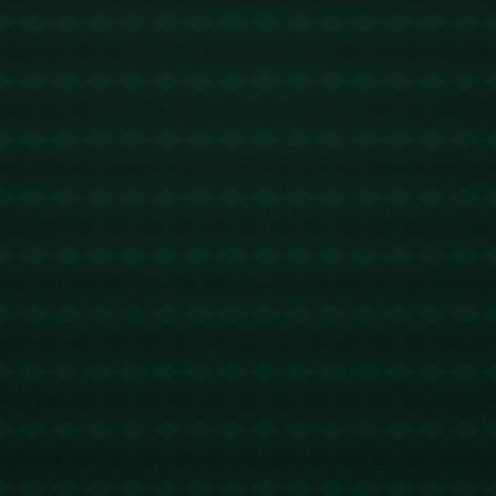
其中，**贝林厄姆**的表现尤为抢眼。作为英格兰中场的核心，贝林厄
姆凭借出色的控球能力和场上视野，在攻防转换中发挥出色。他的灵
活风格与图赫尔的战略相得益彰，使他成为单核锁定的关键。贝林厄
姆不仅能在关键时刻突破对手防线，还能通过精准的传球为队友创造
进攻机会。这种单核作用确保了英格兰在比赛中始终保持攻击性和控
制力。