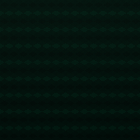
### **案例分析：冠军经验与团队深度的差距**
我们可以从多方面验证勇士取胜的原因。首先是**冠军经验**的重要
性。勇士拥有库里和格林这样的赛场老将，他们不仅能够在重要比赛
中保持冷静，还能带动年轻球员。相比之下，灰熊虽然拥有天赋球
员，但在季后赛级别的对抗中略显稚嫩。
其次是**阵容深度的影响**。勇士不仅有库里这样的大当家，还有格
林、小佩顿和普尔等角色球员的全力协作。而灰熊队缺乏能够在关键
时刻站出来的第二甚至第三得分点，这种差距在高强度比赛中会被无
限放大。
---
### 总结关键词体现