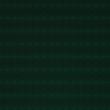
当谈到斯蒂芬·库里，人们总会联想到他的超远三分和风骚控球。在这
场比赛中，库里再次证明了自己是“历史级得分机器”，全场砍下****52
分、10助攻和8篮板****的豪华数据。他不仅在关键时刻连续命中标志
性的超远三分，还利用精准传球带动了队友的进攻节奏，让灰熊的防
守策略几乎崩盘。
特别是在第三节比赛中，库里独得20分，用一次次巨星级表现将灰熊
的追分努力化为泡影。这位两届MVP球员让人看到的不仅是个人得分
能力，还有他对于比赛节奏的掌控。相较于年轻的灰熊核心，库里的
经验和大心脏在比赛关键时刻显得尤为重要。
---
### **格林的三双完美诠释团队篮球**