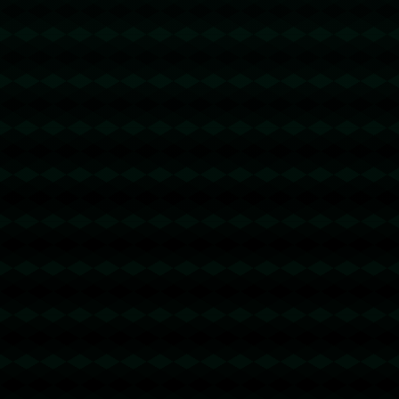
上一篇 : 全国春季游泳锦标赛：覃海洋斩获第二金牌，王骏腾夺得铜
牌+闫子贝表现垫底.
下一篇 : 乔丹·普尔在对阵篮网比赛中创下历史性三分球纪录.
公司介绍
产品服务
新闻动态
技术资料
联系我们