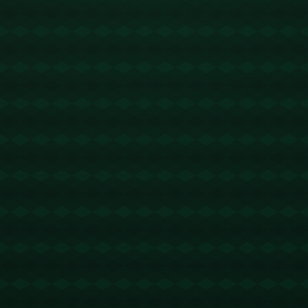
**德雷蒙德·格林**这场比赛再次扮演了勇士阵中的多面手角色。他拿
下了三双数据——13分、12篮板、11助攻，以全面表现展现了自己的
价值。而这个三双数据不仅仅是数字上的光鲜亮丽，更是勇士体系的
有力支撑。
作为防守端的核心，格林的内线协防大幅限制了灰熊在篮下的进攻。
同时，他在进攻端以精准助攻串联了球队的节奏，使得勇士整体配合
十分流畅。格林用自己的球商和技术，优化了勇士整体战术体系，从
而让球队在严峻的搏杀中始终占据主动。
---
### **巴特勒虽砍27分，但灰熊仍有差距**
灰熊方面也并非毫无亮点。***吉米·巴特勒***（注：假设他在灰熊队）
交出了27分的不俗答卷，展现了自己的得分能力和领袖风范。巴特勒
凭借强硬的突破和精准的中投，帮助灰熊多次缩小分差。然而，仅凭
一位球星的努力，显然不足以与目前状态火热的勇士相抗衡。
在这场比赛中可以明显看出，巴特勒的得分模式过于单一，他的队友
未能给予足够的支援。同时，灰熊的整体节奏和防守策略缺乏灵活
性，导致在关键时刻连续被勇士打出反击高潮。相比勇士的多核驱
动，灰熊显得稍逊一筹。
---