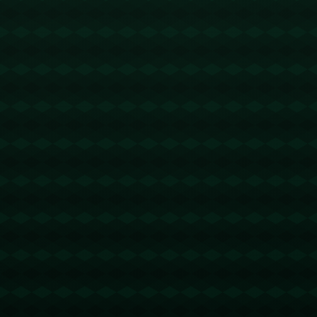
### **国王面临生死时刻：步履蹒跚的老牌劲旅**
与太阳形成鲜明对比的，是西部排名靠后但曾在黄金时代叱咤风云的
国王队。在惨遭近几场比赛失利后，国王陷入了季后赛边缘的危险境
地。球队内部面临阵容老化、伤病影响以及战术上的调整瓶颈，这些
问题都给他们的冲刺阶段带来了不小的麻烦。
目前国王的核心当家球星德阿伦·福克斯仍然在努力扛起球队，但他的
表现对球队整体的改变有限，尤其在面对季后赛级别的对手时更是显
得力不从心。国王队在最近几场比赛的防守效率已经滑落至联盟倒数
第三名，而失误率则高居不下。没有稳健的防守和可靠的组织，季后
赛的生死战显得尤为艰难。
**究竟如何破解困局？**国王主教练迈克·布朗在近日的发布会上坦
言：*“我们会全力以赴，不能让球队在最后阶段退缩。我们在过去几
场比赛中确实表现不佳，但还有机会改变。”*换言之，国王需要在心
理层面树立信心，同时针对比赛中的薄弱环节做出迅速调整。不论进
攻端还是防守端，国王必须重新制定策略，否则季后赛席位恐怕只能
成为镜花水月。
### **案例分析：两队本赛季的关键一战**
回顾两队本赛季的历史交锋，一场国王对阵太阳的比赛成为焦点。在
这场比赛中，太阳队凭借杜兰特的绝杀投篮以微弱优势险胜国王。国
王在比赛中的外线投射成功率远低于预期，同时失误数字达到了16
次，而太阳则展现了强大的执行力和关键球能力。
这场比赛反映了太阳队的稳定性和国王队的短板。在**季后赛门票争
夺战**的每一场较量中，哪怕只有一分之差，都可能左右两支球队的