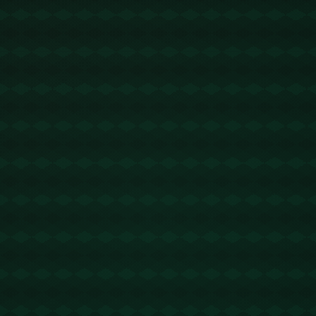
宁波队在整场比赛中展现了良好的团队默契与策略执行。前两节比
赛，深圳队一度领先，但宁波并未被气势压倒，而是选择稳扎稳打，
不断寻求突破口。**宁鴻宇**在关键时刻站了出来，他精准的投篮和关
键的篮板为球队重振士气，奠定了反击的基础。结合丰富的比赛经验
和优秀的球场意识，宁波找到对手的漏洞，并加以利用。
与此同时，**周鹏**以其出色的个人能力再次表明了自己在战术体系中
的核心作用。他无论是在三分线外的射术还是内线的突破，都给对手
带来了巨大压力。周鹏凭借敏锐的球场意识和稳健的手感，在第三节
末段再现个人神勇表现，为球队打出了一波流畅且高效的**攻势**。
这种团队配合的节奏感并非偶然，而是长期以来训练与实际作战经验
的结晶。在这一阶段，宁波队教练果断调整战术，灵活运用球员的个
人特质，以不变应万变。对深圳队来说，进入**僵局状态**后，面对如
此猛烈的进攻波次显得有些措手不及，这也是宁波能够实现逆转的重
要原因之一。