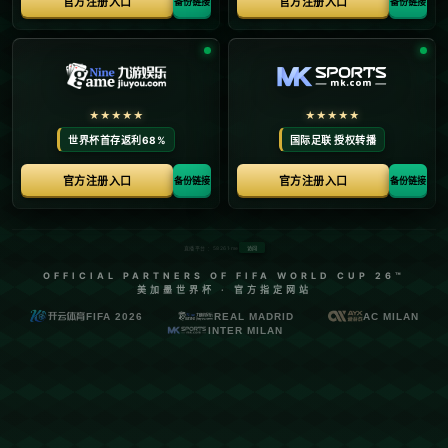
工作动态
交流合作
行业资讯
寧波逆轉深圳第三節末打出18-0的高潮 寧鴻宇貢獻19
分5籃板 周鵬砍下25分.
>
首页
新闻中心
**逆转之战：宁波如何在第三节末打出18-0高潮**
在一次篮球比拼中，精彩的逆转瞬间让球迷铭记。在宁波对阵深圳的
比赛中，宁波队在第三节末段打出了一波令人屏息的**18-0高潮**，不
仅扭转了战局，也刻画了一幅团队合作与毅力的生动画面。宁鸿宇和
周鹏这两位球员尤为突出，分别贡献了19分5篮板和25分，为球队胜
利立下汗马功劳。