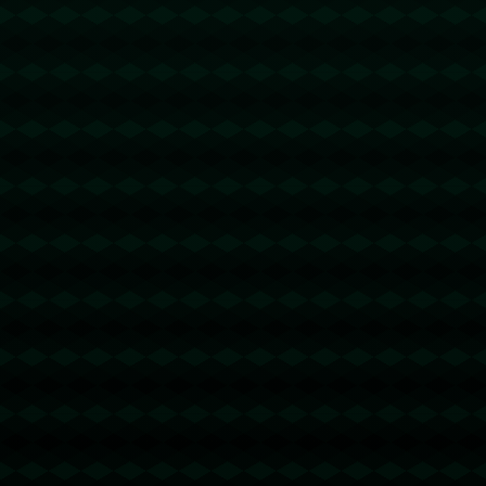
上一篇 : 2024年中超直播在线免费观看：足球迷的新选择_观众_平台
_赛事.
下一篇 : 太阳5人20+加时惜败灰熊 杜兰特26+8+7连丢绝平三分莫兰
特29+8.