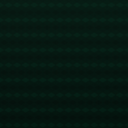
值得注意的是，宁波的这次**逆转战术**在当今竞技体育中并不是孤
例。例如，在2016年NBA总决赛第七场，克里夫兰骑士在关键时刻连
得7分逆转勇士，同样依赖于队伍稳定的心理素质和关键球员的超常发
挥。同样的情形在某种程度上也为宁波队的战术打法提供了宝贵的借
鉴意义。
综上所述，宁波在对阵深圳的逆转中展现出一支优秀团队所需的多种
素质：韧性、团结、快速战术调整能力以及球员的个体发挥。无论是
**宁鸿宇精确的投篮**还是**周鹏的全面进攻**，都反映出这支球队不
仅有出色的球员，更有打破僵局、改变战局的实力和决心。这场比赛
不仅是一场胜利，更是一段关于逆境反击的传奇故事。