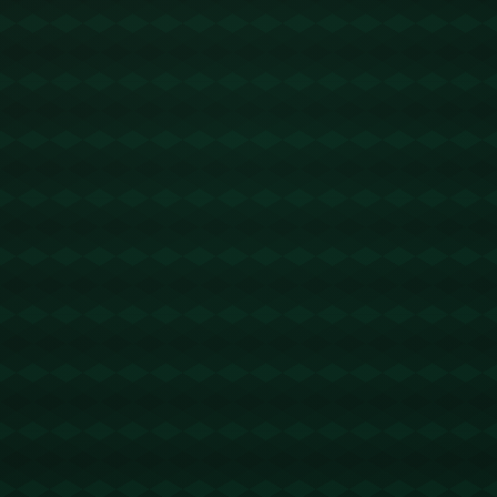
**巅峰表现：麦克丹尼尔斯展现核心潜质**
作为一名还在成长中的年轻球员，麦克丹尼尔斯的表现颇具亮点。从
进攻端看，他的**得分效率极高**，不仅通过稳定的中投和突破杀伤对
手防线，还在三分线外展示了精准的投篮手感。他全场命中率接近五
成，这种高效的得分能力证明了他不仅仅是一个天赋出众的角色球
员，更有潜力成长为球队未来的核心之一。
防守端的表现同样不容忽视。身高2米06的麦克丹尼尔斯拥有优秀的
臂展和出色的脚步移动能力，这让他在对位强手时敢于挑战对手的进
攻，他不仅送出了有效的封盖，还多次破坏对方传球线路，为球队赢
得了几次关键的转换得分机会。**他在攻防两端的压制力，让森林狼
能够始终保持比赛上的主动权**。
---
**案例分析：对阵强敌依旧无惧发挥**
值得注意的是，本场比赛的对手并不弱小，拥有数名全明星球员的对
手是一支防守纪律性极强的劲旅。然而，**这样的压力并未限制住麦
克丹尼尔斯的火力**。比赛中，他多次面对对手的一线防守强硬突
破，不仅制造了犯规，还通过快速出手抢到了多个关键分数。在第三
节关键时刻，他更是一人连得7分，带领森林狼挽回颓势。赛后，他成
为了媒体和球迷热议的焦点，大家纷纷为其镇定的心理素质和优异的
表现点赞。
这样的表现并非偶然。纵观近年来麦克丹尼尔斯的成长轨迹，他从一
名防守见长的年轻球员逐渐蜕变为攻防俱佳的优秀前锋。这种**“双能
型”能力**的提升，也让森林狼未来的阵容更加立体化和富有弹性。
---
**关键时刻的冷静决定比赛胜负**