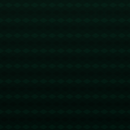
---
**总结：全明星潜质初露锋芒**
对森林狼来说，麦克丹尼尔斯的这种爆发无疑是巨大的惊喜。虽然他
此前更多被视为一名防守型前锋，但他的本场高光表现说明，当需要
他站出来得分时，他可以扛起责任。这种在高压环境下依然具备出色
表现的能力，为森林狼的未来注入了更多信心。随着比赛经验的积