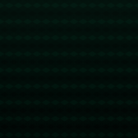
布克职业生涯助攻数达到3341次并非孤立的数据，它的意义在于见证
了他从纯粹得分手到全面领袖的转变。**对球队来说，拥有一名能够
串联全队且同时兼具得分爆发力的球员，是迈向冠军的重要一步**。
对于太阳队的历史来说，布克的名字出现在队史助攻榜前列，也象征
着他不仅仅是一名传奇得分手，更是一名能够改变比赛进程的历史级
球员。或许，未来随着布克数据的持续累积，他还会继续攀升，甚至
挑战队史助攻榜前三的位置。
在布克的篮球旅途中，每一个数据节点都是他成长的标志。这一次，
他用助攻数展现了自己的全能实力，也在菲尼克斯太阳队的历史中留
下了浓墨重彩的一笔。
上一篇 : 今年弥补空场遗憾？利物浦2020首夺英超冠军，安菲尔德空
场捧杯.
下一篇 : 新一輪戰役開始！國足二番新加坡戰術不變！.