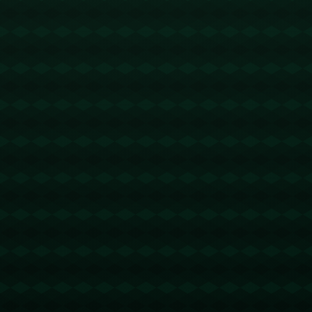
对比来看，沃尔特·戴维斯的助攻数更依赖于他所在的阵容配合，而布
克则是在NBA现代篮球的**快节奏与多样化战术环境**中完成这一壮举
——这无疑令人更加印象深刻。
### **案例分析：布克如何影响球队战术？**
布克的成长不仅体现在个人数据上，更直接影响了太阳队的战术设
计。在经历了2021年总决赛的洗礼后，布克逐渐承担起更多关键战役
中“发动机”的角色。他通过频繁的挡拆配合与球员跑动，为队友创造
空位投篮机会。
例如，在2022年对阵金州勇士的比赛中，布克充分利用挡拆吸引包
夹，精准找到队友命中关键三分。这种**阅读比赛并做出正确选择的
能力**，体现了布克在比赛中的大局观。
此外，布克作为核心持球手还能灵活切换角色。当克里斯·保罗缺阵
时，他常常临危受命担任控卫职能，同时还能保持高水准的得分输
出。这种双能卫的特性，不仅让布克更具价值，也给对手防守带来了
巨大的挑战。
### **“助攻数”背后的深远意义**