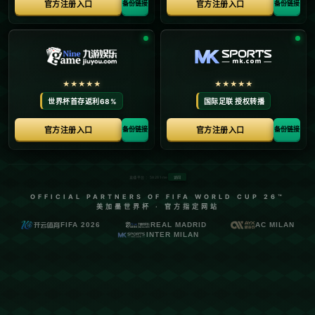
工作动态
交流合作
行业资讯
足坛反腐再曝大鱼：金敬道叫大哥，郝伟收260万，辽
足山东受牵连.
>
首页
新闻中心
**足坛反腐风暴持续升级：金敬道爆料、郝伟涉案，辽足山东深陷漩
涡**